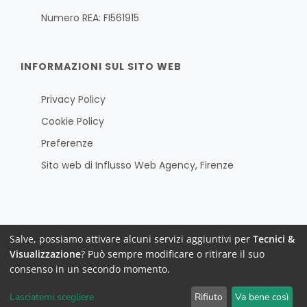
Numero REA: FI561915
INFORMAZIONI SUL SITO WEB
Privacy Policy
Cookie Policy
Preferenze
Sito web di
Influsso Web Agency, Firenze
Salve, possiamo attivare alcuni servizi aggiuntivi per
Tecnici &
Visualizzazione
? Può sempre modificare o ritirare il suo
Tutte le foto presenti nel sito sono coperte da copright © e
consenso in un secondo momento.
non ne sono consentiti riproduzione ed utilizzo.
Lasciatemi scegliere
Rifiuto
Va bene così