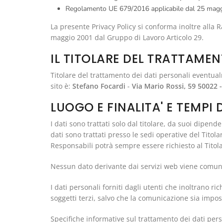
Regolamento UE 679/2016 applicabile dal 25 maggi
La presente Privacy Policy si conforma inoltre alla 
maggio 2001 dal Gruppo di Lavoro Articolo 29.
IL TITOLARE DEL TRATTAMEN
Titolare del trattamento dei dati personali eventualme
sito è:
Stefano Focardi
-
Via Mario Rossi, 59 50022 - 
LUOGO E FINALITA' E TEMPI
I dati sono trattati solo dal titolare, da suoi dipend
dati sono trattati presso le sedi operative del Titola
Responsabili potrà sempre essere richiesto al Titol
Nessun dato derivante dai servizi web viene comuni
I dati personali forniti dagli utenti che inoltrano ric
soggetti terzi, salvo che la comunicazione sia impo
Specifiche informative sul trattamento dei dati per