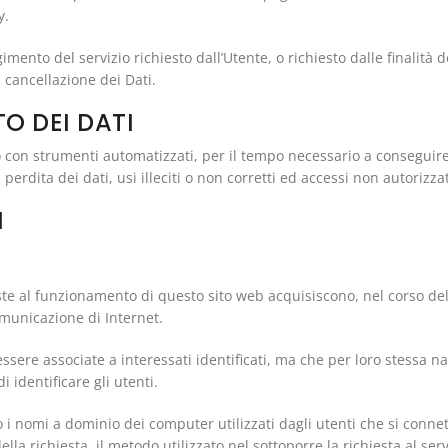
y.
lgimento del servizio richiesto dall’Utente, o richiesto dalle finalit
 cancellazione dei Dati.
O DEI DATI
o con strumenti automatizzati, per il tempo necessario a conseguire g
erdita dei dati, usi illeciti o non corretti ed accessi non autorizzat
I
te al funzionamento di questo sito web acquisiscono, nel corso del 
omunicazione di Internet.
essere associate a interessati identificati, ma che per loro stessa 
 identificare gli utenti.
 o i nomi a dominio dei computer utilizzati dagli utenti che si connet
della richiesta, il metodo utilizzato nel sottoporre la richiesta al ser