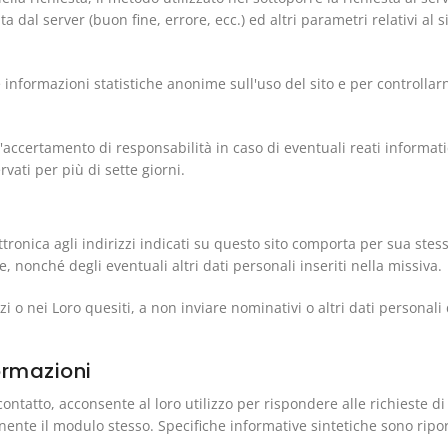
a dal server (buon fine, errore, ecc.) ed altri parametri relativi al
re informazioni statistiche anonime sull'uso del sito e per controll
l'accertamento di responsabilità in caso di eventuali reati informati
vati per più di sette giorni.
lettronica agli indirizzi indicati su questo sito comporta per sua ste
, nonché degli eventuali altri dati personali inseriti nella missiva.
vizi o nei Loro quesiti, a non inviare nominativi o altri dati personal
ormazioni
ontatto, acconsente al loro utilizzo per rispondere alle richieste di
ente il modulo stesso. Specifiche informative sintetiche sono ripor