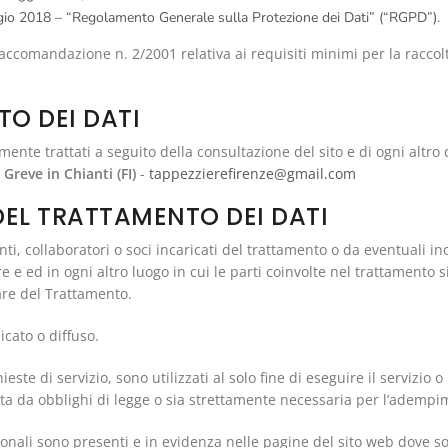
o 2018 – “Regolamento Generale sulla Protezione dei Dati” (“RGPD”).
Raccomandazione n. 2/2001 relativa ai requisiti minimi per la raccolt
TO DEI DATI
nte trattati a seguito della consultazione del sito e di ogni altro da
Greve in Chianti (FI)
-
tappezzierefirenze@gmail.com
 DEL TRATTAMENTO DEI DATI
enti, collaboratori o soci incaricati del trattamento o da eventuali i
re e ed in ogni altro luogo in cui le parti coinvolte nel trattamento 
are del Trattamento.
cato o diffuso.
hieste di servizio, sono utilizzati al solo fine di eseguire il servizi
sta da obblighi di legge o sia strettamente necessaria per l’adempim
sonali sono presenti e in evidenza nelle pagine del sito web dove so