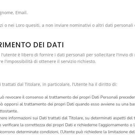
ognome, Email.
vizi o nei Loro quesiti, a non inviare nominativi o altri dati personal
RIMENTO DEI DATI
'utente è libero di fornire i dati personali per sollecitare l'invio di
l'impossibilità di ottenere il servizio richiesto.
attati dal Titolare, in particolare, l’Utente ha il diritto di:
può revocare il consenso al trattamento dei propri Dati Personali preced
uò opporsi al trattamento dei propri Dati quando esso avviene su una base
ttostante.
nere informazioni sui Dati trattati dal Titolare, su determinati aspetti del 
 verificare la correttezza dei propri Dati e richiederne l’aggiornamento o l
corrono determinate condizioni, l’Utente può richiedere la limitazione del 