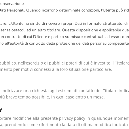
 conservazione.
Dati Personali
. Quando ricorrono determinate condizioni, l’Utente può rich
lare
. L’Utente ha diritto di ricevere i propri Dati in formato strutturato,
o senza ostacoli ad un altro titolare. Questa disposizione è applicabile qua
n contratto di cui l’Utente è parte o su misure contrattuali ad esso con
 all’autorità di controllo della protezione dei dati personali competente 
pubblico, nell’esercizio di pubblici poteri di cui è investito il Tito
tamento per motivi connessi alla loro situazione particolare.
no indirizzare una richiesta agli estremi di contatto del Titolare in
l più breve tempo possibile, in ogni caso entro un mese.
y
i apportare modifiche alla presente privacy policy in qualunque mome
, prendendo come riferimento la data di ultima modifica indicata 