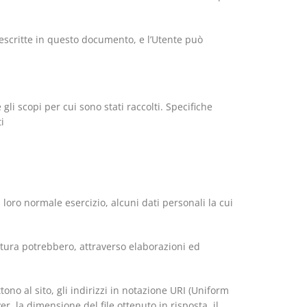
à descritte in questo documento, e l’Utente può
li scopi per cui sono stati raccolti. Specifiche
i
loro normale esercizio, alcuni dati personali la cui
natura potrebbero, attraverso elaborazioni ed
tono al sito, gli indirizzi in notazione URI (Uniform
ver, la dimensione del file ottenuto in risposta, il